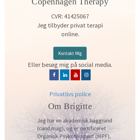
Copenhagen Therapy
CVR: 41425067
Jeg tilbyder privat terapi
online.
Kontakt Mig
Eller besøg mig på social media.
Privatlivs police
Om Brigitte
Jeg har en akademisk baggrund
(cand.mag), og er certificeret
Organisk Psykoterapeut (MPF),