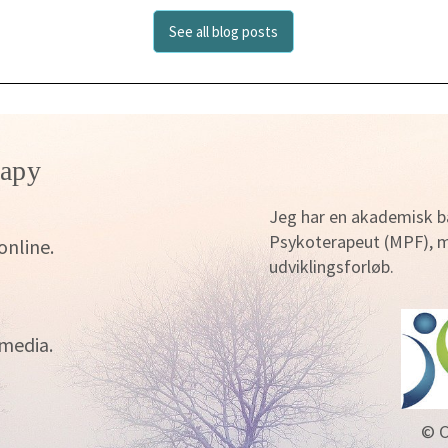
See all blog posts
apy
Jeg har en akademisk ba
Psykoterapeut (MPF), me
online.
udviklingsforløb.
 media.
© C