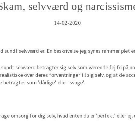
Skam, selvværd og narcissism
14-02-2020
 sundt selvværd er. En beskrivelse jeg synes rammer plet er
 sundt selvværd betragter sig selv som værende fejlfri p
 realistiske over deres forventninger til sig selv, og at de a
betragtes som ’dårlige’ eller ’svage’.
drage omsorg for dig selv, hvad enten du er 'perfekt' eller ej