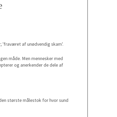
e
; 'fraværet af unødvendig skam'.
å nogen måde. Men mennesker med
ccepterer og anerkender de dele af
, den største målestok for hvor sund