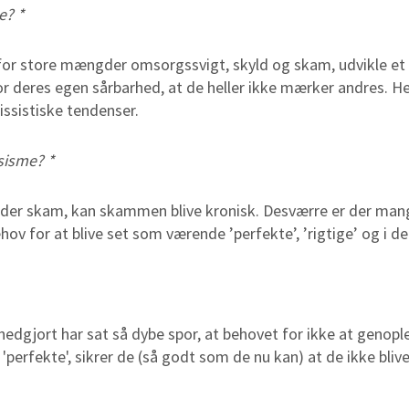
e? *
 for store mængder omsorgssvigt, skyld og skam, udvikle et
 deres egen sårbarhed, at de heller ikke mærker andres. Herf
ssistiske tendenser.
sisme? *
er skam, kan skammen blive kronisk. Desværre er der mang
hov for at blive set som værende ’perfekte’, ’rigtige’ og i de
r nedgjort har sat så dybe spor, at behovet for ikke at genop
 'perfekte', sikrer de (så godt som de nu kan) at de ikke bli